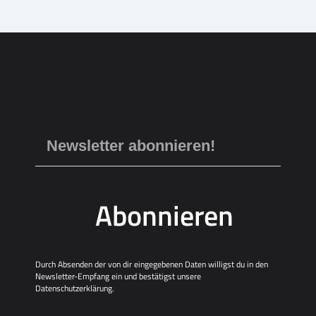
o
h
n
t
e
n
,
N
a
v
i
g
a
t
i
o
n
Abonnieren
Durch Absenden der von dir eingegebenen Daten willigst du in den
Newsletter-Empfang ein und bestätigst unsere
Datenschutzerklärung
.