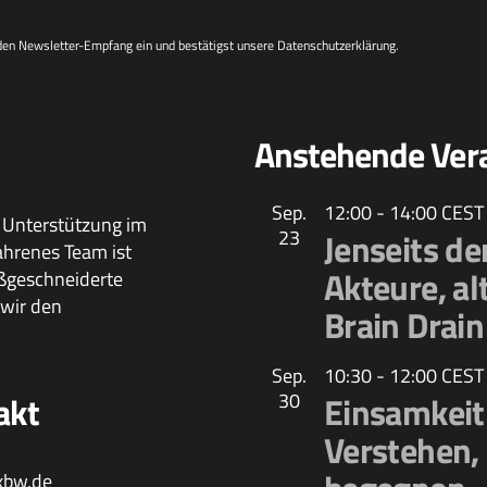
 den Newsletter-Empfang ein und bestätigst unsere
Datenschutzerklärung
.
Anstehende Ver
Sep.
12:00
-
14:00
CEST
 Unterstützung im
23
Jenseits d
ahrenes Team ist
Akteure, al
aßgeschneiderte
wir den
Brain Drain
Sep.
10:30
-
12:00
CEST
akt
30
Einsamkeit 
Verstehen,
xbw.de