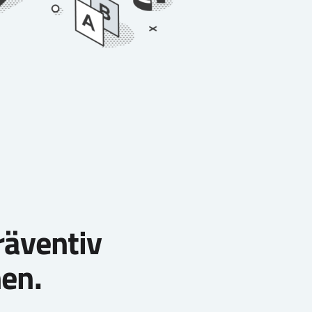
räventiv
nen.