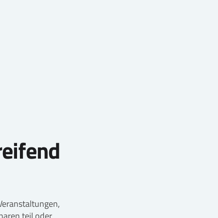
eifend
 Veranstaltungen,
aren teil oder