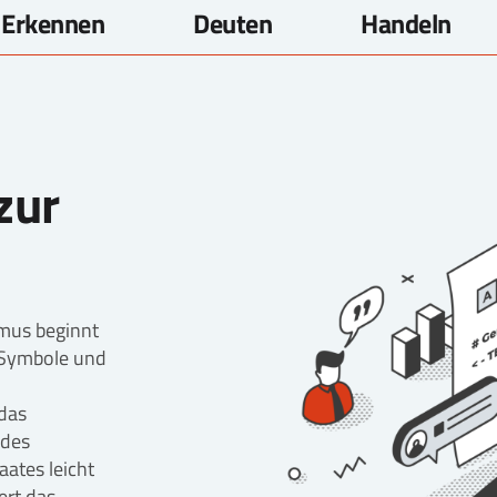
Erkennen
Deuten
Handeln
zur
mus beginnt
 Symbole und
 das
 des
ates leicht
dert das