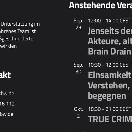
Anstehende Ver
Sep.
12:00
-
14:00
CEST
 Unterstützung im
23
Jenseits d
ahrenes Team ist
Akteure, al
aßgeschneiderte
wir den
Brain Drain
Sep.
10:30
-
12:00
CEST
akt
30
Einsamkeit 
Verstehen,
begegnen
xbw.de
16 112
Okt.
18:30
-
21:00
CEST
bw.de
2
TRUE CRIME