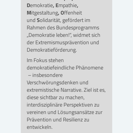
D
emokratie
, E
mpathie
,
M
itgestaltung
, O
ffenheit
und
S
olidarität, gefördert im
Rahmen des Bundesprogramms
„Demokratie leben!“, widmet sich
der Extremismusprävention und
Demokratieförderung.
Im Fokus stehen
demokratiefeindliche Phänomene
– insbesondere
Verschwörungsdenken und
extremistische Narrative. Ziel ist es,
diese sichtbar zu machen,
interdisziplinäre Perspektiven zu
vereinen und Lösungsansätze zur
Prävention und Resilienz zu
entwickeln.