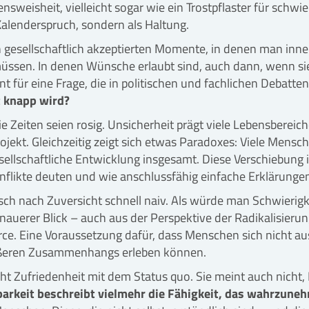
nsweisheit, vielleicht sogar wie ein Trostpflaster für schwie
Kalenderspruch, sondern als Haltung.
n gesellschaftlich akzeptierten Momente, in denen man inneh
ssen. In denen Wünsche erlaubt sind, auch dann, wenn sie 
t für eine Frage, die in politischen und fachlichen Debatte
 knapp wird?
e Zeiten seien rosig. Unsicherheit prägt viele Lebensbereic
ekt. Gleichzeitig zeigt sich etwas Paradoxes: Viele Mensche
esellschaftliche Entwicklung insgesamt. Diese Verschiebung
Konflikte deuten und wie anschlussfähig einfache Erklärung
ch nach Zuversicht schnell naiv. Als würde man Schwierig
nauerer Blick – auch aus der Perspektive der Radikalisieru
ource. Eine Voraussetzung dafür, dass Menschen sich nicht
größeren Zusammenhangs erleben können.
t Zufriedenheit mit dem Status quo. Sie meint auch nicht, 
arkeit beschreibt vielmehr die Fähigkeit, das wahrzunehm