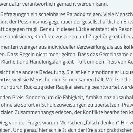
 wer dafür verantwortlich gemacht werden kann.
 Befragungen ein scheinbares Paradox zeigen: Viele Mensch
nimmt der Pessimismus gegenüber der gesellschaftlichen Entw
unft dagegen fragil. Genau in dieser Lücke entsteht ein Res
ersonalisieren, Konflikte zuspitzen und Zugehörigkeit über
Momenten weniger aus individueller Verzweiflung als aus
kol
eren. Dass Regeln nicht mehr gelten. Dass das Gemeinsame 
, Klarheit und Handlungsfähigkeit – oft um den Preis von 
cht eine andere Bedeutung. Sie ist kein emotionaler Luxu
entiv
, weil sie Menschen im Gemeinsamen hält. Weil sie die V
 nur durch Rückzug oder Radikalisierung beantwortet wer
den Preis. Sondern um die Fähigkeit, Ambivalenz auszuhalt
st, ohne sie sofort in Schuldzuweisungen zu übersetzen. Prä
ozialen Zusammenhangs erleben, der Konflikte bearbeiten kan
. Weg von der Frage, warum Menschen „falsch denken“. Hin 
en. Und genau hier schließt sich der Kreis zur praktischen