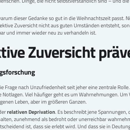
Menschen. Dinge, die nicht selbstverständlich sind – und 
 warum dieser Gedanke so gut in die Weihnachtszeit passt. Ni
llektive Zuversicht nicht aus guten Umständen entsteht, s
bar und immer wieder neu zu verhandeln ist.
ive Zuversicht präve
ungsforschung
ie Frage nach Unzufriedenheit seit jeher eine zentrale Rolle
e Notlagen. Viel häufiger geht es um Wahrnehmungen. Um V
eigenen Leben, aber im größeren Ganzen.
 der
relativen Deprivation
. Es beschreibt jene Spannungen,
r halten, zunehmend als bedroht oder unerreichbar wahrnehm
scheidend ist, dass sie erlebt wird. Und dass sie in Deutung