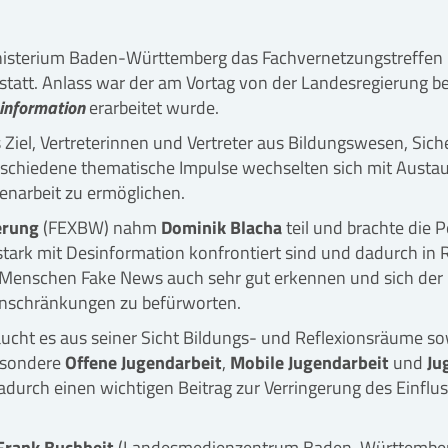
isterium Baden-Württemberg das Fachvernetzungstreffen
statt. Anlass war der am Vortag von der Landesregierung 
information
erarbeitet wurde.
Ziel, Vertreterinnen und Vertreter aus Bildungswesen, Sich
rschiedene thematische Impulse wechselten sich mit Austa
enarbeit zu ermöglichen.
erung
(FEXBW) nahm
Dominik Blacha
teil und brachte die P
 stark mit Desinformation konfrontiert sind und dadurch in
unge Menschen Fake News auch sehr gut erkennen und sich de
 Einschränkungen zu befürworten.
aucht es aus seiner Sicht Bildungs- und Reflexionsräume s
besondere
Offene Jugendarbeit
,
Mobile Jugendarbeit
und
Ju
durch einen wichtigen Beitrag zur Verringerung des Einfl
Frank Buchheit
(Landesmedienzentrum Baden-Württember