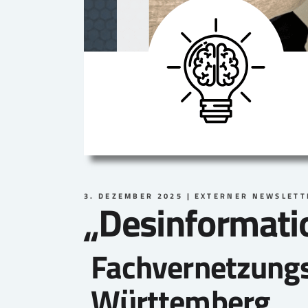
3. DEZEMBER 2025
EXTERNER NEWSLETT
„Desinformatio
Fachvernetzungs
Württemberg