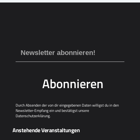
d
v
A
i
n
g
s
a
t
i
i
c
o
h
n
t
e
n
,
N
a
Abonnieren
v
i
g
a
t
Durch Absenden der von dir eingegebenen Daten willigst du in den
i
Newsletter-Empfang ein und bestätigst unsere
o
Datenschutzerklärung
.
n
Anstehende Veranstaltungen