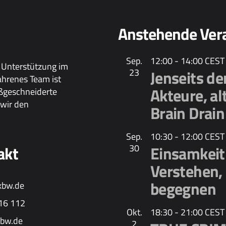
Anstehende Ver
Sep.
12:00
-
14:00
CEST
 Unterstützung im
23
Jenseits d
ahrenes Team ist
Akteure, al
aßgeschneiderte
wir den
Brain Drain
Sep.
10:30
-
12:00
CEST
akt
30
Einsamkeit 
Verstehen,
begegnen
xbw.de
16 112
Okt.
18:30
-
21:00
CEST
bw.de
2